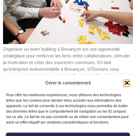
Organiser un team building à Besançon est une opportunité
stratégique pour renforcer les liens entre collaborateurs, stimuler
la motivation et créer des souvenirs communs. En tant
qu’entreprise événementielle à Besançon, 10Torsions vous
accompagne dans la conception et l’animation d’activités sur-
mesure, immersives et impactantes. Voici 10 excellentes raisons
Gérer le consentement
de faire confiance à notre agence pour votre […]
Pour offrir les meilleures expériences, nous utilisons des technologies
telles que les cookies pour stocker et/ou accéder aux informations des
appareils. Le fait de consentir à ces technologies nous permettra de traiter
des données telles que le comportement de navigation ou les ID uniques
Nous contacter
sur ce site. Le fait de ne pas consentir ou de retirer son consentement peut
avoir un effet négatif sur certaines caractéristiques et fonctions.
Pourquoi attendre ?