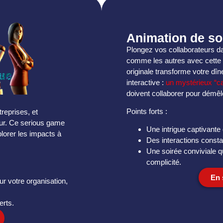
Animation de so
Plongez vos collaborateurs da
comme les autres avec cette 
originale transforme votre dîn
interactive :
un mystérieux “c
doivent collaborer pour démêle
Points forts :
treprises, et
ajeur. Ce serious game
Une intrigue captivante 
lorer les impacts à
Des interactions constan
Une soirée conviviale q
complicité.
En 
r votre organisation,
erts.