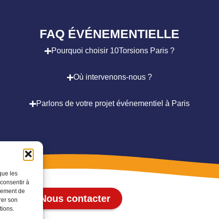
FAQ ÉVÉNEMENTIELLE
Pourquoi choisir 10Torsions Paris ?
Où intervenons-nous ?
Parlons de votre projet événementiel à Paris
que les
 consentir à
rtement de
Nous contacter
rer son
tions.