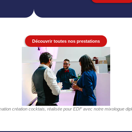
Découvrir toutes nos prestations
ation création cocktais, réalisée pour EDF avec notre mixologue di