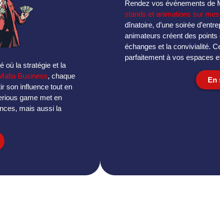
Rendez vos événements de Met
stands et animations sur mes
dînatoire, d’une soirée d’entr
animateurs créent des points d
échanges et la convivialité. 
parfaitement à vos espaces e
où la stratégie et la
Mafia Business
, chaque
En 
ir son influence tout en
serious game met en
ances, mais aussi la