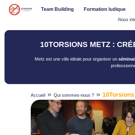
Team Building
Formation ludique
Nous int
10TORSIONS METZ : CRÉ
Metz est une ville idéale pour organiser un
séminai
professionne
»
»
10Torsions
Accueil
Qui sommes-nous ?