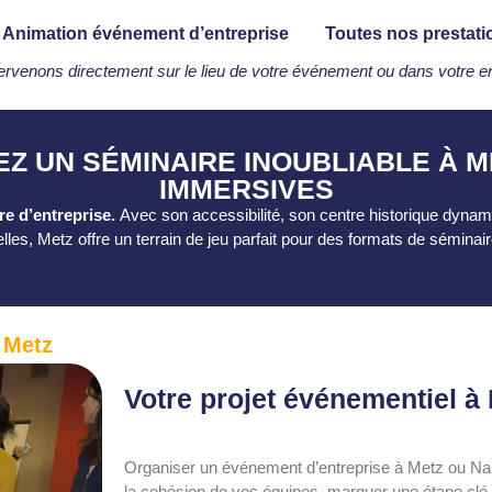
Animation événement d’entreprise
Toutes nos prestati
ervenons directement sur le lieu de votre événement ou dans votre en
EZ UN SÉMINAIRE INOUBLIABLE À M
IMMERSIVES
re d’entreprise.
Avec son accessibilité, son centre historique dyna
lles, Metz offre un terrain de jeu parfait pour des formats de sémina
 Metz
Votre projet événementiel à
Organiser un événement d’entreprise à Metz ou Nan
la cohésion de vos équipes, marquer une étape clé o