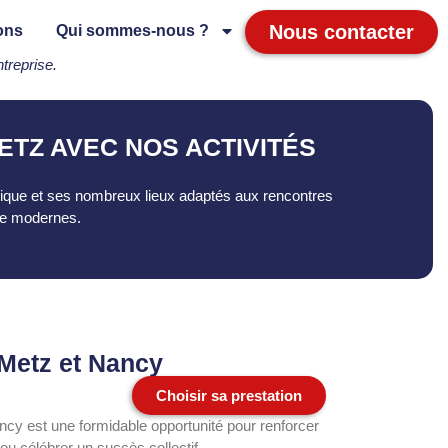
Nous contacter
ons
Qui sommes-nous ?
treprise.
ETZ AVEC NOS ACTIVITÉS
mique et ses nombreux lieux adaptés aux rencontres
ire modernes.
 Metz et Nancy
Choisir sa prestation
cy est une formidable opportunité pour renforcer
u célébrer un succès collectif.