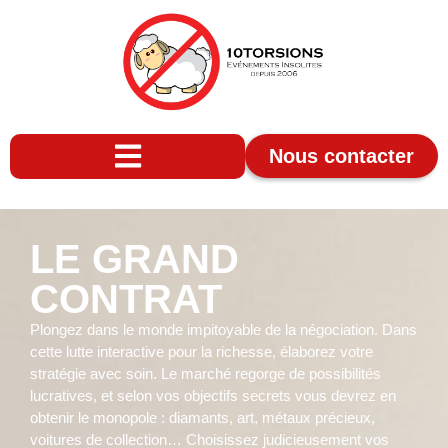
Nous contacter
LE GRAND
CONTRAT
Plongez dans le monde impitoyable de la négociation. Dans
cette lutte interactive pour la richesse, élaborez votre
stratégie avec soin. Le marché regorge de possibilités
lucratives, et selon vos objectifs secrets vous devrez en
obtenir le monopole : diamants, art, métaux précieux,
voitures de collection… Choisissez judicieusement vos